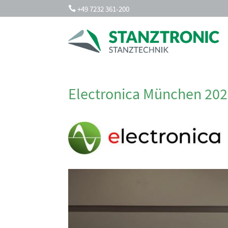
+49 7232 361-200

Electronica München 20